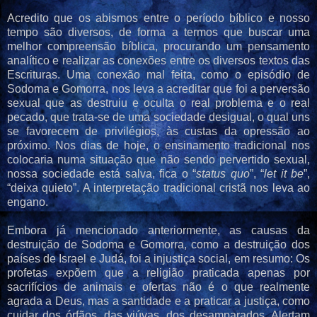
Acredito que os abismos entre o período bíblico e nosso
tempo são diversos, de forma a termos que buscar uma
melhor compreensão bíblica, procurando um pensamento
analítico e realizar as conexões entre os diversos textos das
Escrituras. Uma conexão mal feita, como o episódio de
Sodoma e Gomorra, nos leva a acreditar que foi a perversão
sexual que as destruiu e oculta o real problema e o real
pecado, que trata-se de uma sociedade desigual, o qual uns
se favorecem de privilégios, às custas da opressão ao
próximo. Nos dias de hoje, o ensinamento tradicional nos
colocaria numa situação que não sendo pervertido sexual,
nossa sociedade está salva, fica o “
status quo
”, “
let it be
”,
“deixa quieto”. A interpretação tradicional cristã nos leva ao
engano.
Embora já mencionado anteriormente, as causas da
destruição de Sodoma e Gomorra, como a destruição dos
países de Israel e Judá, foi a injustiça social, em resumo: Os
profetas expõem que a religião praticada apenas por
sacrifícios de animais e ofertas não é o que realmente
agrada a Deus, mas a santidade e a praticar a justiça, como
cuidar dos órfãos, das viúvas, dos desamparados. Alertam