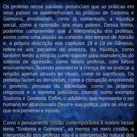
Os profetas nesse paralelo denunciam que as práticas em
seus países se assemelhavam às práticas de Sodoma e
Gomorra, envolvendo, como já comentado, a injustiça
social, como a opressão aos mais pobres. Dessa forma,
podemos compreender que a interpretação dos profetas,
assim como uma alusão ao contexto dos tempos de Abraão
e, a própria descrição nos capítulos 18 e 19 de Gênesis,
refere-se aos pecados da avareza, da injustiça, como
também tendo a religião como suporte para manutenção do
sistema de opressão, como falsos profetas, com falsos
ensinamentos, fazendo prevalecer a crença de se praticar a
religião apenas através de rituais, como os sacrifícios. Os
profetas fazem as denúncias, como a corrupção envolvendo
o governo, pessoas da sociedade, como os próprios
religiosos e o sistema judiciário, citando como exemplo
Sodoma e Gomorra. Enfim, o adultério, que representa o ser
humano ter abandonado Deus e sua justiça, para se aliar ao
que era perverso e injusto.
Como o pensamento cristão contemporâneo é notório nesse
tema “Sodoma e Gomorra”, ao menos no meio cristão, a
interpretação dos profetas não é a interpretação natural dos