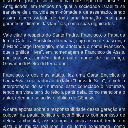
discurso "justiça social", tema que repercute desde a
Antiguidade, em tempos na qual a sociedade israelita se
transfere de uma vida semi-nômade a de assentado, tendo
assim a necessidade de toda uma formação legal para
garantir os direitos das famílias, como suas dignidades.
Vale citar a respeito do Santo Padre, Francisco, o Papa da
Igreja Católica Apostólica Romana, cujo nome de nascença
é Mario Jorge Bergoglio, mas adotando o nome Francisco,
que significa "livre", em homenagem a Francisco de Assis,
por sua vez também tinha outro nome de nascença,
Giovanni di Pietro di Bernardoni.
Francisco, o dos dias atuais, fez uma Carta Encíclica, a
Laudati Si
', cuja tradução do latim "Louvado Seja", remete à
interpretação do ser humano estar conectado à Natureza,
tendo em vista ter sido feito a partir dela, como menciona o
autor, referindo-se ao livro bíblico de Gênesis.
A carta aponta sobre a responsabilidade dessa geração em
colocar na pauta política e econômica o compromisso de
defesa ambiental, assim como a justiça social, tendo em
vista que muitos recursos e, de forma exagerada, como