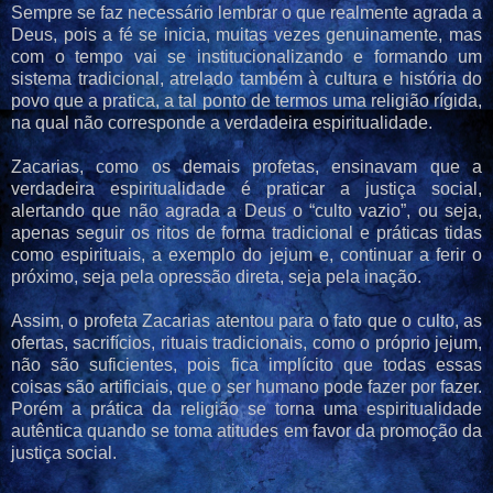
Sempre se faz necessário lembrar o que realmente agrada a
Deus, pois a fé se inicia, muitas vezes genuinamente, mas
com o tempo vai se institucionalizando e formando um
sistema tradicional, atrelado também à cultura e história do
povo que a pratica, a tal ponto de termos uma religião rígida,
na qual não corresponde a verdadeira espiritualidade.
Zacarias, como os demais profetas, ensinavam que a
verdadeira espiritualidade é praticar a justiça social,
alertando que não agrada a Deus o “culto vazio”, ou seja,
apenas seguir os ritos de forma tradicional e práticas tidas
como espirituais, a exemplo do jejum e, continuar a ferir o
próximo, seja pela opressão direta, seja pela inação.
Assim, o profeta Zacarias atentou para o fato que o culto, as
ofertas, sacrifícios, rituais tradicionais, como o próprio jejum,
não são suficientes, pois fica implícito que todas essas
coisas são artificiais, que o ser humano pode fazer por fazer.
Porém a prática da religião se torna uma espiritualidade
autêntica quando se toma atitudes em favor da promoção da
justiça social.