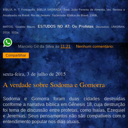
BÍBLIA, A. T. Português. BÍBLIA SAGRADA. Trad. João Ferreira de Almeida. Ver. Revista e
Atualizada no Brasil. Rio de Janeiro: Sociedade Bíblica do Brasil, 1969.
ESTUDOS NO AT: Os Profetas
MATOS, Givaldo Mauro.
. Dourados: UNIGRAN,
2014. 102p.
Marcelo Gil da Silva
às
11:21
Nenhum comentário:
Compartilhar
sexta-feira, 3 de julho de 2015
A verdade sobre Sodoma e Gomorra
Sodoma e Gomorra foram duas cidades destruídas
conforme a narrativa bíblica em Gênesis 18, cuja destruição
foi tema de discussão entre profetas, como Isaías, Ezequiel
e Jeremias. Seus pensamentos não são compatíveis com o
entendimento popular nos dias atuais.