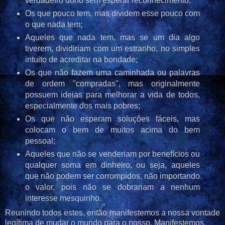
verdadeiro dono sem esperar reconhecimento;
Os que pouco tem, mas dividem esse pouco com
o que nada tem;
Aqueles que nada tem, mas se um dia algo
tiverem, dividiriam com um estranho, no simples
intuito de acreditar na bondade;
Os que não fazem uma caminhada ou palavras
de ordem "compradas", mas originalmente
possuem ideias para melhorar a vida de todos,
especialmente dos mais pobres;
Os que não esperam soluções fáceis, mas
colocam o bem de muitos acima do bem
pessoal;
Aqueles que não se venderiam por benefícios ou
qualquer soma em dinheiro, ou seja, aqueles
que não podem ser corrompidos, não importando
o valor, pois não se dobrariam a nenhum
interesse mesquinho.
Reunindo todos estes, então manifestemos a nossa vontade
legítima de mudar o mundo para o nosso. Manifestemos.