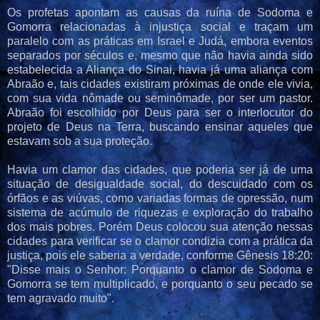
Os profetas apontam as causas da ruína de Sodoma e
Gomorra relacionadas à injustiça social e traçam um
paralelo com as práticas em Israel e Judá, embora eventos
separados por séculos e, mesmo que não havia ainda sido
estabelecida a Aliança do Sinai, havia já uma aliança com
Abraão e, tais cidades existiram próximas de onde ele vivia,
com sua vida nômade ou seminômade, por ser um pastor.
Abraão foi escolhido por Deus para ser o interlocutor do
projeto de Deus na Terra, buscando ensinar aqueles que
estavam sob a sua proteção.
Havia um clamor das cidades, que poderia ser já de uma
situação de desigualdade social, do descuidado com os
órfãos e as viúvas, como variadas formas de opressão, num
sistema de acúmulo de riquezas e exploração do trabalho
dos mais pobres. Porém Deus colocou sua atenção nessas
cidades para verificar se o clamor condizia com a prática da
justiça, pois ele saberia a verdade, conforme Gênesis 18:20:
"Disse mais o Senhor: Porquanto o clamor de Sodoma e
Gomorra se tem multiplicado, e porquanto o seu pecado se
tem agravado muito".