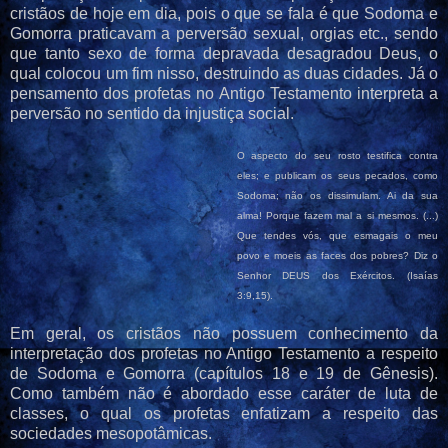
cristãos de hoje em dia, pois o que se fala é que Sodoma e
Gomorra praticavam a perversão sexual, orgias etc., sendo
que tanto sexo de forma depravada desagradou Deus, o
qual colocou um fim nisso, destruindo as duas cidades. Já o
pensamento dos profetas no Antigo Testamento interpreta a
perversão no sentido da injustiça social.
O aspecto do seu rosto testifica contra
eles; e publicam os seus pecados, como
Sodoma; não os dissimulam. Ai da sua
alma! Porque fazem mal a si mesmos. (...)
Que tendes vós, que esmagais o meu
povo e moeis as faces dos pobres? Diz o
Senhor DEUS dos Exércitos.
(Isaías
3:9,15).
Em geral, os cristãos não possuem conhecimento da
interpretação dos profetas no Antigo Testamento a respeito
de Sodoma e Gomorra (capítulos 18 e 19 de Gênesis).
Como também não é abordado esse caráter de luta de
classes, o qual os profetas enfatizam a respeito das
sociedades mesopotâmicas.