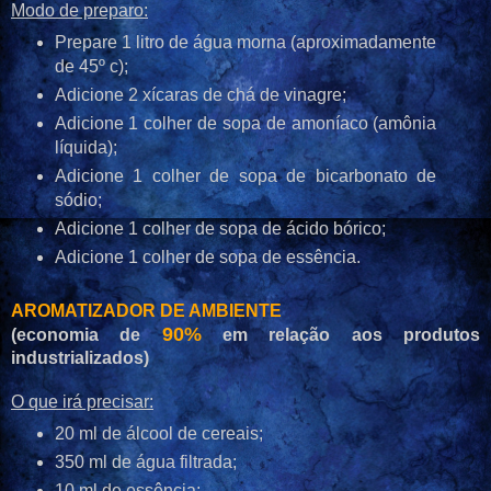
Modo de preparo:
Prepare 1 litro de água morna (aproximadamente
de 45º c);
Adicione 2 xícaras de chá de vinagre;
Adicione 1 colher de sopa de amoníaco (amônia
líquida);
Adicione 1 colher de sopa de bicarbonato de
sódio;
Adicione 1 colher de sopa de ácido bórico;
Adicione 1 colher de sopa de essência.
AROMATIZADOR DE AMBIENTE
90%
(economia de
em relação aos produtos
industrializados)
O que irá precisar:
20 ml de álcool de cereais;
350 ml de água filtrada;
10 ml de essência;