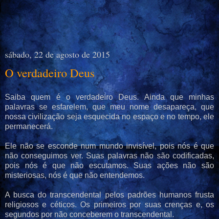
sábado, 22 de agosto de 2015
O verdadeiro Deus
Saiba quem é o verdadeiro Deus. A
inda que minhas
palavras se esfarelem, que meu
nome desapareça,
que
nossa civilização seja esquecida
no espaço e no tempo,
ele
permanecerá.
Ele não se esconde num mundo invisível, pois
nós é que
não conseguimos ver. S
uas palavras não são codificadas,
pois
nós é que não escutamos. S
uas ações não são
misteriosas,
nós é que não entendemos.
A busca do transcendental
pelos padrões humanos
frusta
religiosos e céticos. O
s primeiros por suas crenças e,
os
segundos por não conceberem o transcendental.