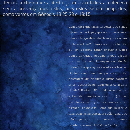
Temos também que a destruição das cidades aconteceria
sem a presença dos justos, pois estes seriam poupados,
como vemos em Gênesis 18:25.28 e 19:15.
Longe de ti que faças tal coisa, que mates
o justo com o ímpio; que o justo seja como
o ímpio, longe de ti. Não faria justiça o Juiz
de toda a terra? Então disse o Senhor: Se
eu em Sodoma achar cinquenta justos
dentro da cidade, pouparei a todo o lugar
por amor deles. E respondeu Abraão
dizendo: Eis que agora me atrevi a falar ao
Senhor, ainda que sou pó e cinza. Se
porventura de cinquenta justos faltarem
cinco, destruirás por aqueles cinco toda a
cidade? E disse: Não a destruirei, se eu
achar ali quarenta e cinco. (...) E ao
amanhecer os anjos apertaram com Ló,
dizendo: Levanta-te, toma tua mulher e
tuas duas filhas que aqui estão, para que
não pereças na injustiça desta
cidade.
(Gênesis 18:25-28 e 19:15)