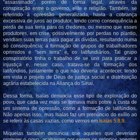
“assassinado”, porém de forma legal, através da
conspiração entre o governo, elite e religião. Também, se
referindo à opressão generalizada, havia a cobrança
excessiva de juros ao produtor, tendo como consequência a
perda de sua terra para os credores, ou mesmo que esses
produtores, em crise, possivelmente por perdas no plantio,
vendiam suas terras para pagar as dívidas, resultando numa
só consequência: a formação de grupos de trabalhadores
oprimidos e “sem terra” e, os latifundiários. Tal grupo
conspiratório tinha o trabalho de se unir para praticar a
injustiça e, nesse caso, tratava-se da formação dos
latifúndios, justamente o que não deveria acontecer, tendo
em vista o projeto de Deus de justiça social e distribuição
agrária estabelecida na Aliança do Sinai.
Dessa forma, Isaías denuncia esse tipo de exploração do
povo, que cada vez mais se tornava mais pobre à custa de
um sistema de opressão, como a formação de latifúndios.
Não apenas isso, mas Isaías faz um prenúncio do exílio ao
se referir às casas vazias, como vemos em
Isaías 5:8,9
.
Miqueias também denuncia que aqueles que deveriam
proteger o povo, acabavam por serem os próprios agentes