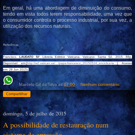
Em geral, há uma abordagem de diminuição do consumo,
tendo em vista todos terem responsabilidade, uma vez que
o consumidor controla o processo industrial, por sua vez, a
utilização dos recursos naturais.
Referência:
Francisco.
LAUDATO SI'
. Libreria Editrice Vaticana. Vaticano: Santa Sé, 2015, 88p.
Disponível em:[
http://w2.vatican.va/…/papa-francesco_20150524_enciclica-la…
]. Acesso
em: 28 Jun 2015).
Marcelo Gil da Silva
às
07:00
Nenhum comentário:
Compartilhar
domingo, 5 de julho de 2015
A possibilidade de restauração num
sistema de opressão