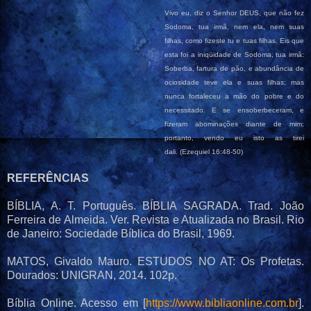
Vivo eu, diz o Senhor DEUS, que não fez
Sodoma, tua irmã, nem ela, nem suas
filhas, como fizeste tu e tuas filhas. Eis que
esta foi a iniqüidade de Sodoma, tua irmã:
Soberba, fartura de pão, e abundância de
ociosidade teve ela e suas filhas; mas
nunca fortaleceu a mão do pobre e do
necessitado. E se ensoberbeceram, e
fizeram abominações diante de mim;
portanto, vendo eu isto as tirei
dali.
(Ezequiel 16:48-50)
REFERÊNCIAS
BÍBLIA, A. T. Português. BÍBLIA SAGRADA. Trad. João
Ferreira de Almeida. Ver. Revista e Atualizada no Brasil. Rio
de Janeiro: Sociedade Bíblica do Brasil, 1969.
MATOS, Givaldo Mauro. ESTUDOS NO AT: Os Profetas.
Dourados: UNIGRAN, 2014. 102p.
Bíblia Online. Acesso em [
https://www.bibliaonline.com.br
].