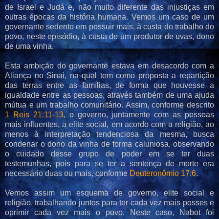
de Israel e Judá e, não muito diferente das injustiças em
outras épocas da história humana. Vemos um caso de um
governante sedento em possuir mais, à custa do trabalho do
povo, neste episódio, à custa de um produtor de uvas, dono
de uma vinha.
Esta ambição do governante estava em desacordo com a
Aliança no Sinai, na qual tem como proposta a repartição
das terras entre as famílias, de forma que houvesse a
igualdade entre as pessoas, através também de uma ajuda
mútua e um trabalho comunitário. Assim, conforme descrito
1 Reis 21:11-13
, o governo, juntamente com as pessoas
mais influentes, a elite social, em acordo com a religião, ao
menos à interpretação tendenciosa da mesma, busca
condenar o dono da vinha de forma caluniosa, observando
o cuidado desse grupo de poder em se ter duas
testemunhas, pois para se ter a sentença de morte era
necessário duas ou mais, conforme
Deuteronômio 17:6
.
Vemos assim um esquema de governo, elite social e
religião, trabalhando juntos para ter cada vez mais posses e
oprimir cada vez mais o povo. Neste caso, Nabot foi