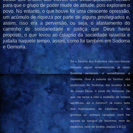
para que o grupo de poder mude de atitude, pois exploram o
povo. No entanto, o que houve foi uma crescente opressão,
um acúmulo de riqueza por parte de alguns privilegiados e,
assim, isso era a perversão, ou seja, o afastamento do
caminho de solidariedade e justiça que Deus havia
proposto, o que levou ao colapso da sociedade israelita e
judaíta naquele tempo, assim, como foi também em Sodoma
e Gomorra.
Se o Senhor dos Exércitos não nos tivesse
deixado algum remanescente, já como
Sodoma seríamos, e semelhantes a
Gomorra. Ouvi a palavra do Senhor, vós
poderosos de Sodoma; dai ouvidos à lei
do nosso Deus, ó povo de Gomorra. De
que me serve a mim a multidão de vossos
sacrifícios, diz o Senhor? Já estou farto
dos holocaustos de carneiros, e da
gordura de animais cevados; nem me
agrado de sangue de bezerros, nem de
cordeiros, nem de bodes.
(Isaías 1:9-11)