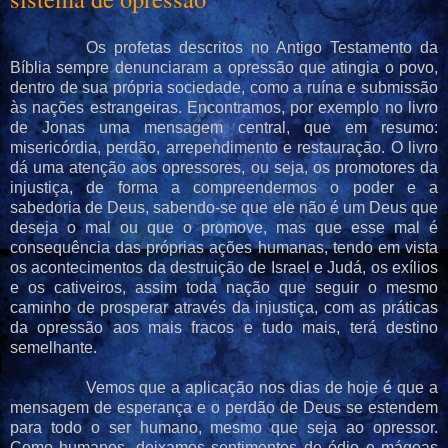
Os profetas descritos no Antigo Testamento da
Bíblia sempre denunciaram a opressão que atingia o povo,
dentro de sua própria sociedade, como a ruína e submissão
às nações estrangeiras. Encontramos, por exemplo no livro
de Jonas uma mensagem central, que em resumo:
misericórdia, perdão, arrependimento e restauração. O livro
dá uma atenção aos opressores, ou seja, os promotores da
injustiça, de forma a compreendermos o poder e a
sabedoria de Deus, sabendo-se que ele não é um Deus que
deseja o mal ou que o promove, mas que esse mal é
consequência das próprias ações humanas, tendo em vista
os acontecimentos da destruição de Israel e Judá, os exílios
e os cativeiros, assim toda nação que seguir o mesmo
caminho de prosperar através da injustiça, com as práticas
da opressão aos mais fracos e tudo mais, terá destino
semelhante.
Vemos que a aplicação nos dias de hoje é que a
mensagem de esperança e o perdão de Deus se estendem
para todo o ser humano, mesmo que seja ao opressor.
Como humanos, deixamos sentimentos de ódio e mágoas