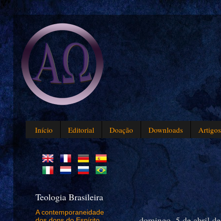
Início
Editorial
Doação
Downloads
Artigo
Teologia Brasileira
A contemporaneidade
domingo, 5 de abril d
dos dons do Espírito