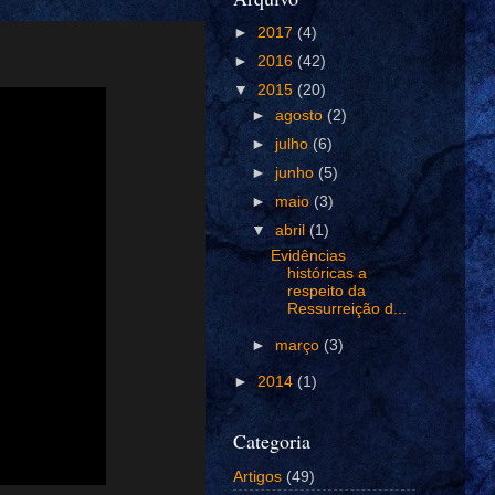
►
2017
(4)
►
2016
(42)
▼
2015
(20)
►
agosto
(2)
►
julho
(6)
►
junho
(5)
►
maio
(3)
▼
abril
(1)
Evidências
históricas a
respeito da
Ressurreição d...
►
março
(3)
►
2014
(1)
Categoria
Artigos
(49)