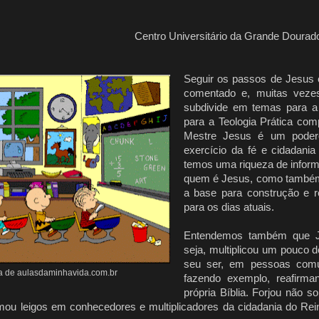
Centro Universitário da Grande Dourad
Seguir os passos de Jesus
comentado e, muitas veze
subdivide em temas para a 
para a Teologia Prática co
Mestre Jesus é um podero
exercício da fé e cidadania 
temos uma riqueza de infor
quem é Jesus, como também
a base para construção e r
para os dias atuais.
Entendemos também que Je
seja, multiplicou um pouco d
seu ser, em pessoas comu
a de aulasdaminhavida.com.br
fazendo exemplo, reafirma
própria Bíblia. Forjou não 
rmou leigos em conhecedores e multiplicadores da cidadania do Rei