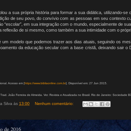
u a sua própria história para formar a sua didática, utilizando-s
tradição de seu povo, do convívio com as pessoas em seu contexto cu
ão “escolar”, em sua integração com o mundo, especialmente de sua
ua reflexão de si mesmo, como também a sua intimidade com o própr
é um modelo que podemos trazer aos dias atuais, seguindo os me
oamento da educação secular com a base cristã, deixando sair o
.
ional. Acesso em [
https://www.bibliaonline.com.br
]. Disponível em: 27 Jun 2015.
Trad. João Ferreira de Almeida. Ver. Revista e Atualizada no Brasil. Rio de Janeiro: Sociedade Bí
a Silva
às
13:00
Nenhum comentário:
ho de 2016