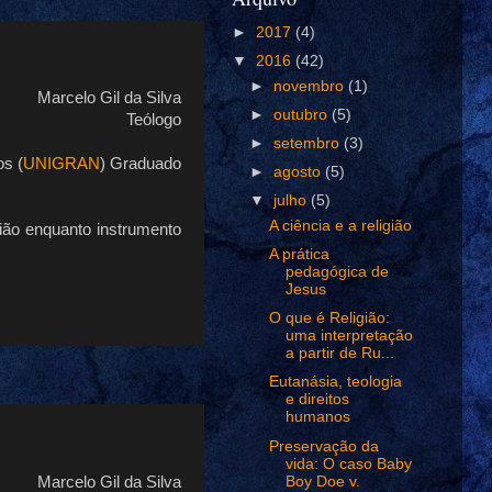
►
2017
(4)
▼
2016
(42)
►
novembro
(1)
Marcelo Gil da Silva
►
outubro
(5)
Teólogo
►
setembro
(3)
os (
UNIGRAN
) Graduado
►
agosto
(5)
▼
julho
(5)
A ciência e a religião
igião enquanto instrumento
A prática
pedagógica de
Jesus
O que é Religião:
uma interpretação
a partir de Ru...
Eutanásia, teologia
e direitos
humanos
Preservação da
vida: O caso Baby
Marcelo Gil da Silva
Boy Doe v.