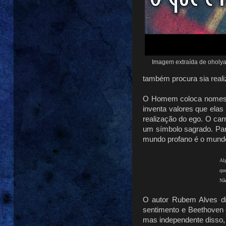
Imagem extraída de oholy
também procura sia reali
O Homem coloca nomes à
inventa valores que ela
realização do ego. O car
um símbolo sagrado. Par
mundo profano é o mundo
Alg
que
Não
O autor Rubem Alves di
sentimento e Beethoven 
mas independente disso, 