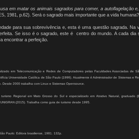
ecusa em matar os animais sagrados para comer, a autoflagelação e,
, 1981, p.62). Será o sagrado mais importante que a vida humana?
ade para sua sobrevivência e, esta é uma questão sagrada. Na
erfeita. Se isso é o sagrado, este é centro do mundo. A cada dia
 encontrar a perfeição.
lizado em T
elecomunicação e Redes de Computadores pelas Faculdades Associadas de Sã
tifícia Universidade Católica de São Paulo (1996). Atualmente é Administrador de Sistemas e R
o. Desde 2000 trabalha com Linux e Sistemas Opensource.
turismo Regional em Mato Grosso do Sul e especializado em Atrativo Natural, graduado (B
- UNIGRAN (2015). Trabalha como guia de turismo desde 1995.
ão Paulo: Editora brasiliense, 1981. 132p.