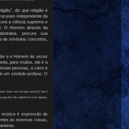
gião", diz que religião é
 procuram independente da
ocura a ciência suprema e
nte. O Homem através da
abstratos, procura sua
-se de símbolos concretos,
alor e o Homem às vezes
to, para muitos, ele é a
 essas pessoas, o carro é
 é um símbolo profano. O
hor dizer com esta peça musical? Que é 
 peça.Ela não significava coisa alguma. 
a música é expressão de
rentes às mesmas coisas,
aneiras.