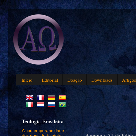
Início
Editorial
Doação
Downloads
Artigo
Teologia Brasileira
A contemporaneidade
domingo, 31 de julho 
dos dons do Espírito