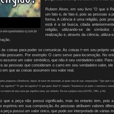
Rubem Alves, em seu livro "O que é Reli
um fato e, de fato é, pois as pessoas a
forma. A ciência é uma religião, pois pr
está é a tal busca, citada anteriorme
religião, utilizando-se de símbolos 
ao-em-queimados-rj.com.br
realização e, através da ciência, utiliza
zação.
s coisas para poder se comunicar. As coisas t~em seu próprio v
s não possuem. Por exemplo: O carro serve para locomoção. No entan
ro assume um valor simbólico, que não é seu verdadeiro valor. Para
a as pessoas que consideram o carro em seu verdadeiro valor, ele
 em que as coisas assumem seu valor real.
uém perguntou a Beethoven, depois de haver ele executado ao piano uma de suas composições: "Que quer o sen
 ela significa?" "O que ela significa? O que quero dizer? E simples."Assentou-se ao piano e executou a mesma
 se tratava de uma coisa que significa outra, um símbolo. Ela era a própria coisa (ALVES, 1981, p.56).
z que a peça não possui significado, mas no entanto tem, pois 
o exprimiu em sua composição. As pessoas atribuem valores dife
a peça possui um valor único, que pode ser interpretado de várias m