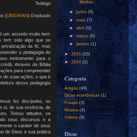
Mother...
Teólogo
►
junho
(5)
os (
UNIGRAN
) Graduado
►
maio
(7)
►
abril
(5)
 é um assunto muito bem
►
março
(5)
s tem sido algo que se
►
janeiro
(1)
privatização da fé, mas
mpreender a pedagogia do
►
2015
(20)
so instrumento para o
►
2014
(1)
cristã. Através da Bíblia
mações para compreender
 de suas ações, o que é
Categoria
eleitura dessa pedagogia
Artigos
(49)
Dicas econômicas
(1)
sus fez discípulos, ou
Frases
(3)
e si, de sua essência, de
Música
(4)
ns. Tomou atitudes, se
Vídeos
(8)
ndo seus discursos e a
somente o caráter de seus
no de Deus e sua prática
Dicas