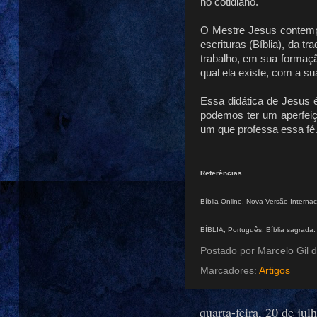
no cotidiano.
O Mestre Jesus contemplo
escrituras (Bíblia), da 
trabalho, em sua formaç
qual ela existe, com a s
Essa didática de Jesus 
podemos ter um aperfeiç
um que professa essa fé
Referências
Bíblia Online. Nova Versão Internac
BÍBLIA, Português. Bíblia sagrada. 
Postado por
Marcelo Gil d
Marcadores:
Artigos
quarta-feira, 20 de jul