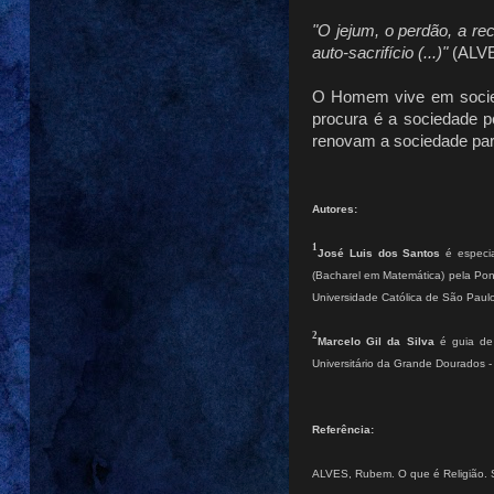
"O jejum, o perdão, a r
auto-sacrifício (...)"
(ALVES
O Homem vive em socied
procura é a sociedade p
renovam a sociedade para
Autores:
1
José Luis dos Santos
é especia
(Bacharel em Matemática) pela Pon
Universidade Católica de São Paul
2
Marcelo Gil da Silva
é guia de 
Universitário da Grande Dourados 
Referência:
ALVES, Rubem. O que é Religião. S