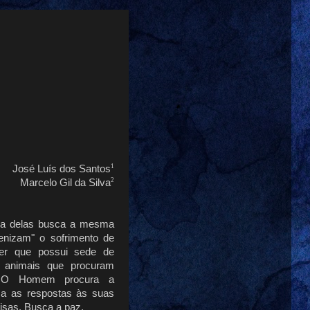
1
José Luís dos Santos
2
Marcelo Gil da Silva
uma delas busca a mesma
enizam" o sofrimento de
r que possui sede de
 animais que procuram
. O Homem procura a
sca as respostas às suas
isas. Busca a paz.