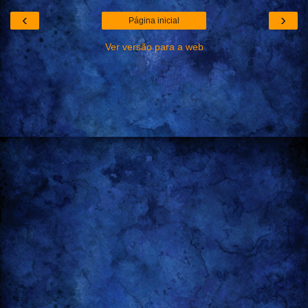
‹
›
Página inicial
Ver versão para a web