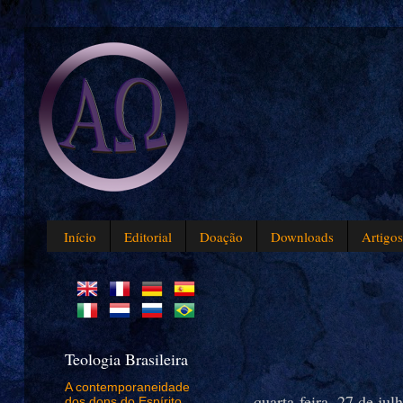
Início
Editorial
Doação
Downloads
Artigo
Teologia Brasileira
A contemporaneidade
quarta-feira, 27 de jul
dos dons do Espírito