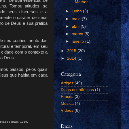
e si, de sua essência, de
Mother...
ns. Tomou atitudes, se
►
junho
(5)
ndo seus discursos e a
somente o caráter de seus
►
maio
(7)
no de Deus e sua prática
►
abril
(5)
►
março
(5)
e de seu conhecimento das
►
janeiro
(1)
ltural e temporal, em seu
►
2015
(20)
 cidade com o contexto a
io Deus.
►
2014
(1)
smos passos, pelos quais
Categoria
 Deus que habita em cada
Artigos
(49)
Dicas econômicas
(1)
Frases
(3)
Música
(4)
Vídeos
(8)
blica do Brasil, 1969.
Dicas