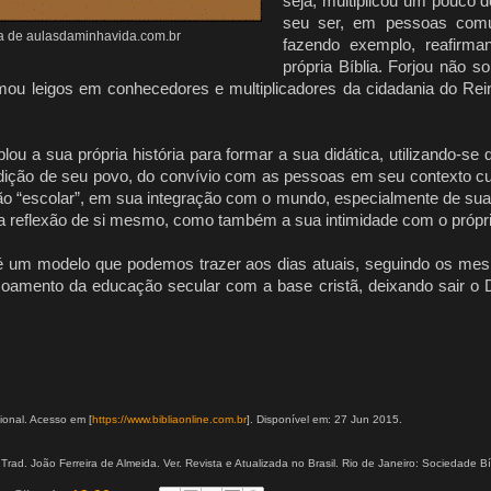
seja, multiplicou um pouco d
seu ser, em pessoas comu
a de aulasdaminhavida.com.br
fazendo exemplo, reafirma
própria Bíblia. Forjou não 
rmou leigos em conhecedores e multiplicadores da cidadania do Rei
u a sua própria história para formar a sua didática, utilizando-s
tradição de seu povo, do convívio com as pessoas em seu contexto cu
ão “escolar”, em sua integração com o mundo, especialmente de sua
ua reflexão de si mesmo, como também a sua intimidade com o própr
é um modelo que podemos trazer aos dias atuais, seguindo os me
oamento da educação secular com a base cristã, deixando sair o
.
ional. Acesso em [
https://www.bibliaonline.com.br
]. Disponível em: 27 Jun 2015.
Trad. João Ferreira de Almeida. Ver. Revista e Atualizada no Brasil. Rio de Janeiro: Sociedade Bí