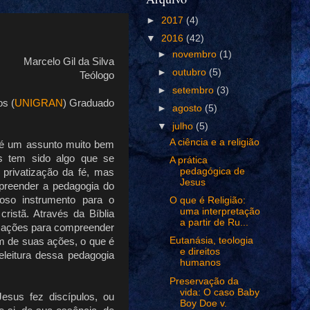
►
2017
(4)
▼
2016
(42)
►
novembro
(1)
Marcelo Gil da Silva
►
outubro
(5)
Teólogo
►
setembro
(3)
os (
UNIGRAN
) Graduado
►
agosto
(5)
▼
julho
(5)
A ciência e a religião
 é um assunto muito bem
s tem sido algo que se
A prática
pedagógica de
privatização da fé, mas
Jesus
mpreender a pedagogia do
so instrumento para o
O que é Religião:
uma interpretação
cristã. Através da Bíblia
a partir de Ru...
mações para compreender
Eutanásia, teologia
 de suas ações, o que é
e direitos
eleitura dessa pedagogia
humanos
Preservação da
vida: O caso Baby
sus fez discípulos, ou
Boy Doe v.