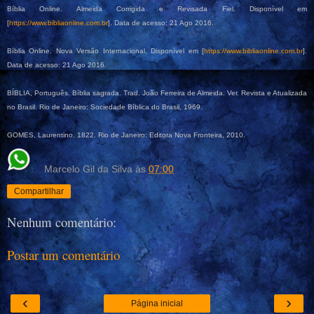
Bíblia Online. Almeida Corrigida e Revisada Fiel. Disponível em
[
https://www.bibliaonline.com.br
]. Data de acesso:
21 Ago 2016.
Bíblia Online. Nova Versão Internacional. Disponível em [
https://www.bibliaonline.com.br
].
Data de acesso:
21 Ago 2016.
BÍBLIA, Português. Bíblia sagrada. Trad. João Ferreira de Almeida. Ver. Revista e Atualizada
no Brasil. Rio de Janeiro: Sociedade Bíblica do Brasil, 1969.
GOMES, Laurentino. 1822. Rio de Janeiro: Editora Nova Fronteira, 2010.
Marcelo Gil da Silva
às
07:00
Compartilhar
Nenhum comentário:
Postar um comentário
‹
›
Página inicial